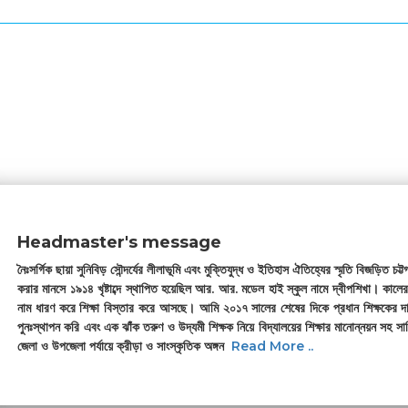
Headmaster's message
নৈঃসর্গিক ছায়া সুনিবিড় সৌন্দর্যের লীলাভূমি এবং মুক্তিযুদ্ধ ও ইতিহাস ঐতিহ্যের স্মৃতি বিজড়িত
করার মানসে ১৯১৪ খৃষ্টাব্দে স্থাপিত হয়েছিল আর. আর. মডেল হাই স্কুল নামে দ্বীপশিখা। কালের
নাম ধারণ করে শিক্ষা বিস্তার করে আসছে। আমি ২০১৭ সালের শেষের দিকে প্রধান শিক্ষকের দায়ি
পুনঃস্থাপন করি এবং এক ঝাঁক তরুণ ও উদ্যমী শিক্ষক নিয়ে বিদ্যালয়ের শিক্ষার মানোন্নয়ন সহ সার
জেলা ও উপজেলা পর্যায়ে ক্রীড়া ও সাংস্কৃতিক অঙ্গন
Read More ..