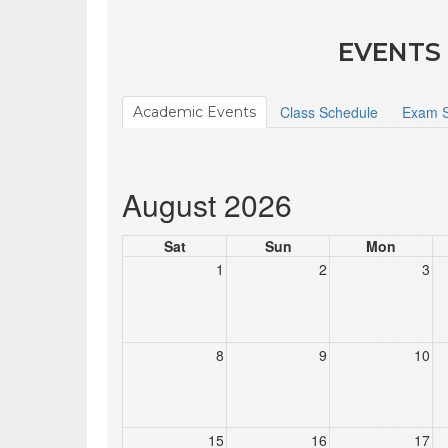
EVENTS
Class Schedule
Exam S
Academic Events
August 2026
Sat
Sun
Mon
1
2
3
8
9
10
15
16
17