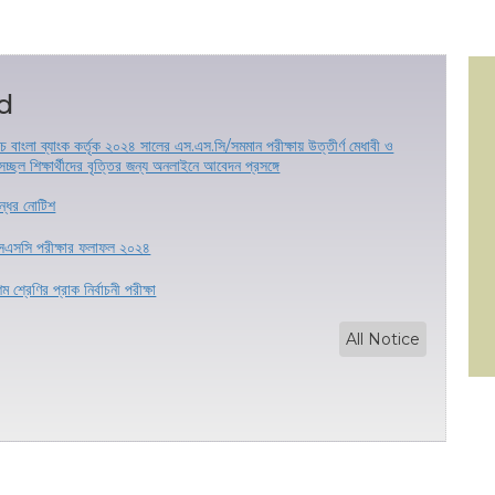
d
চ বাংলা ব্যাংক কর্তৃক ২০২৪ সালের এস.এস.সি/সমমান পরীক্ষায় উত্তীর্ণ মেধাবী ও
চ্ছল শিক্ষার্থীদের বৃত্তির জন্য অনলাইনে আবেদন প্রসঙ্গে
্ধের নোটিশ
সএসসি পরীক্ষার ফলাফল ২০২৪
ম শ্রেণির প্রাক নির্বাচনী পরীক্ষা
All Notice