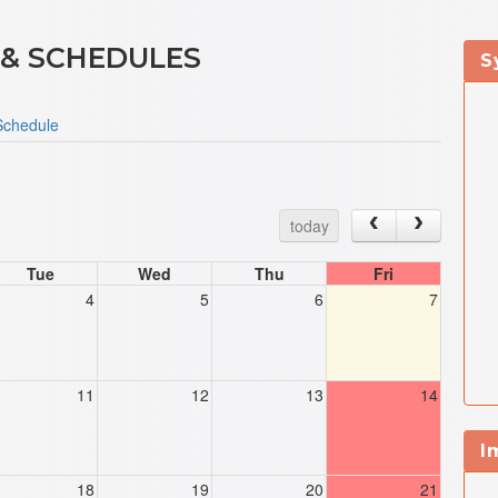
 & SCHEDULES
S
chedule
today
Tue
Wed
Thu
Fri
4
5
6
7
11
12
13
14
I
18
19
20
21