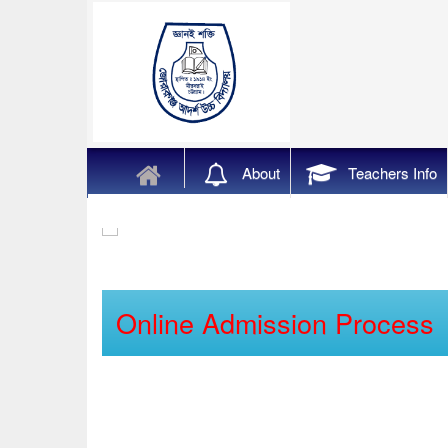
About
Teachers Info
Online Admission Process