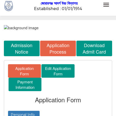
জোরারগঞ্জ আদর্শ উচ্চ বিদ্যালয়
Toggl
Established : 01/01/1914
naviga
Admission
Application
Download
Notice
Process
Admit Card
Application
Edit Application
Form
Form
Payment
Information
Application Form
Personal Info