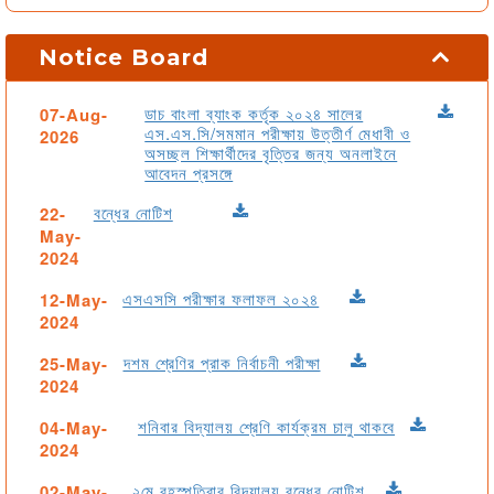
বিজ্ঞপ্তি
02-07-2022
Notice Board
অনলাইনে স্কুলের বেতন পরিশোধের প্রক্রিয়া
29-06-2022
জরুরি বিজ্ঞপ্তি
22-06-2022
ডাচ বাংলা ব্যাংক কর্তৃক ২০২৪ সালের
07-Aug-
এস.এস.সি/সমমান পরীক্ষায় উত্তীর্ণ মেধাবী ও
2026
বৃক্ষরোপণ কর্মসূচি
28-09-2021
অসচ্ছল শিক্ষার্থীদের বৃত্তির জন্য অনলাইনে
আবেদন প্রসঙ্গে
বন্ধের নোটিশ
22-
May-
2024
এসএসসি পরীক্ষার ফলাফল ২০২৪
12-May-
2024
দশম শ্রেণির প্রাক নির্বাচনী পরীক্ষা
25-May-
2024
শনিবার বিদ্যালয় শ্রেণি কার্যক্রম চালু থাকবে
04-May-
2024
২মে বৃহস্পতিবার বিদ্যালয় বন্ধের নোটিশ
02-May-