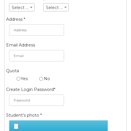
Select ...
Select ...
Address *
Email Address
Quota
Yes
No
Create Login Password*
Student's photo *