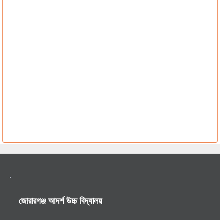
জোরারগঞ্জ আদর্শ উচ্চ বিদ্যালয়