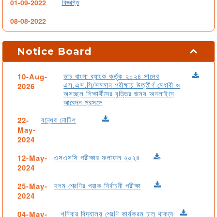
বিজ্ঞপ্তি
01-09-2022
08-08-2022
বিজ্ঞপ্তি
02-07-2022
Notice Board
অনলাইনে স্কুলের বেতন পরিশোধের প্রক্রিয়া
29-06-2022
জরুরি বিজ্ঞপ্তি
22-06-2022
ডাচ বাংলা ব্যাংক কর্তৃক ২০২৪ সালের
10-Aug-
এস.এস.সি/সমমান পরীক্ষায় উত্তীর্ণ মেধাবী ও
2026
অসচ্ছল শিক্ষার্থীদের বৃত্তির জন্য অনলাইনে
বৃক্ষরোপণ কর্মসূচি
28-09-2021
আবেদন প্রসঙ্গে
বন্ধের নোটিশ
22-
May-
2024
এসএসসি পরীক্ষার ফলাফল ২০২৪
12-May-
2024
দশম শ্রেণির প্রাক নির্বাচনী পরীক্ষা
25-May-
2024
শনিবার বিদ্যালয় শ্রেণি কার্যক্রম চালু থাকবে
04-May-